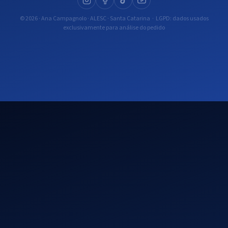
© 2026 · Ana Campagnolo · ALESC · Santa Catarina · LGPD: dados usados
exclusivamente para análise do pedido