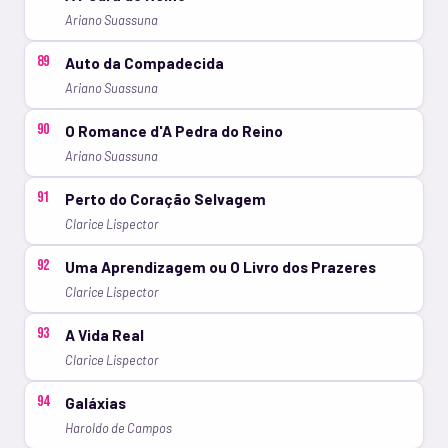
Ariano Suassuna
89
Auto da Compadecida
Ariano Suassuna
90
O Romance d'A Pedra do Reino
Ariano Suassuna
91
Perto do Coração Selvagem
Clarice Lispector
92
Uma Aprendizagem ou O Livro dos Prazeres
Clarice Lispector
93
A Vida Real
Clarice Lispector
94
Galáxias
Haroldo de Campos