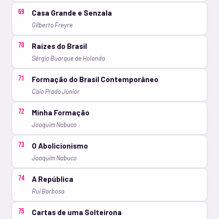
69
Casa Grande e Senzala
Gilberto Freyre
70
Raízes do Brasil
Sérgio Buarque de Holanda
71
Formação do Brasil Contemporâneo
Caio Prado Júnior
72
Minha Formação
Joaquim Nabuco
73
O Abolicionismo
Joaquim Nabuco
74
A República
Rui Barbosa
75
Cartas de uma Solteirona