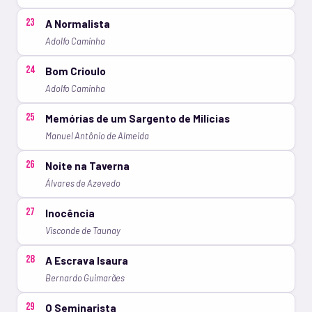
23
A Normalista
Adolfo Caminha
24
Bom Crioulo
Adolfo Caminha
25
Memórias de um Sargento de Milícias
Manuel Antônio de Almeida
26
Noite na Taverna
Álvares de Azevedo
27
Inocência
Visconde de Taunay
28
A Escrava Isaura
Bernardo Guimarães
29
O Seminarista