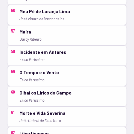
56
Meu Pé de Laranja Lima
José Mauro de Vasconcelos
57
Maíra
Darcy Ribeiro
58
Incidente em Antares
Érico Veríssimo
59
O Tempo e o Vento
Érico Veríssimo
60
Olhai os Lírios do Campo
Érico Veríssimo
61
Morte e Vida Severina
João Cabral de Melo Neto
62
Libertinagem