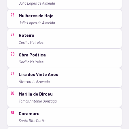
Júlia Lopes de Almeida
76
Mulheres de Hoje
Júlia Lopes de Almeida
77
Roteiro
Cecília Meireles
78
Obra Poética
Cecília Meireles
79
Lira dos Vinte Anos
Álvares de Azevedo
80
Marília de Dirceu
Tomás Antônio Gonzaga
81
Caramuru
Santa Rita Durão