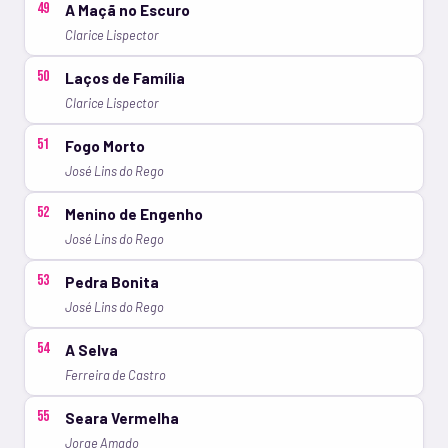
49
A Maçã no Escuro
Clarice Lispector
50
Laços de Família
Clarice Lispector
51
Fogo Morto
José Lins do Rego
52
Menino de Engenho
José Lins do Rego
53
Pedra Bonita
José Lins do Rego
54
A Selva
Ferreira de Castro
55
Seara Vermelha
Jorge Amado