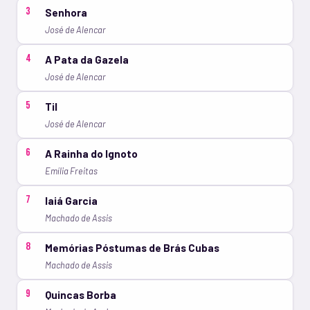
3
Senhora
José de Alencar
4
A Pata da Gazela
José de Alencar
5
Til
José de Alencar
6
A Rainha do Ignoto
Emília Freitas
7
Iaiá Garcia
Machado de Assis
8
Memórias Póstumas de Brás Cubas
Machado de Assis
9
Quincas Borba