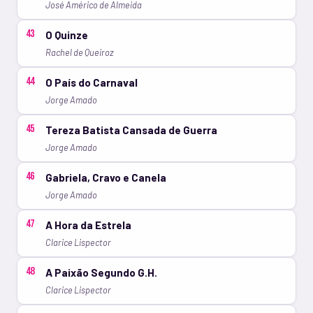
José Américo de Almeida
43
O Quinze
Rachel de Queiroz
44
O País do Carnaval
Jorge Amado
45
Tereza Batista Cansada de Guerra
Jorge Amado
46
Gabriela, Cravo e Canela
Jorge Amado
47
A Hora da Estrela
Clarice Lispector
48
A Paixão Segundo G.H.
Clarice Lispector