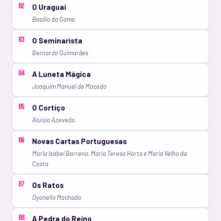
82
O Uraguai
Basílio da Gama
83
O Seminarista
Bernardo Guimarães
84
A Luneta Mágica
Joaquim Manuel de Macedo
85
O Cortiço
Aluísio Azevedo
86
Novas Cartas Portuguesas
Maria Isabel Barreno, Maria Teresa Horta e Maria Velho da
Costa
87
Os Ratos
Dyonelio Machado
88
A Pedra do Reino