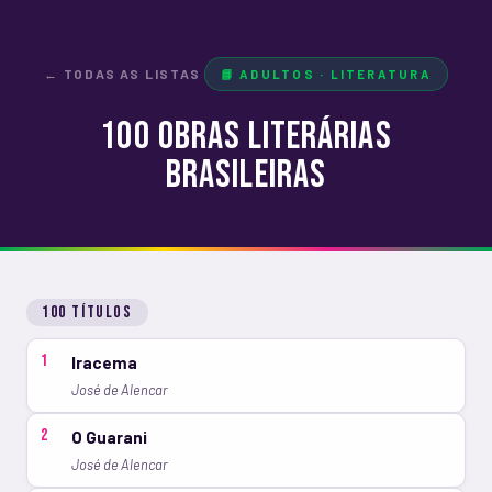
← TODAS AS LISTAS
📘 ADULTOS · LITERATURA
100 Obras Literárias
Brasileiras
100 títulos
1
Iracema
José de Alencar
2
O Guarani
José de Alencar