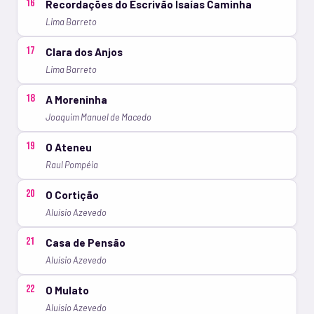
16
Recordações do Escrivão Isaías Caminha
Lima Barreto
17
Clara dos Anjos
Lima Barreto
18
A Moreninha
Joaquim Manuel de Macedo
19
O Ateneu
Raul Pompéia
20
O Cortição
Aluísio Azevedo
21
Casa de Pensão
Aluísio Azevedo
22
O Mulato
Aluísio Azevedo