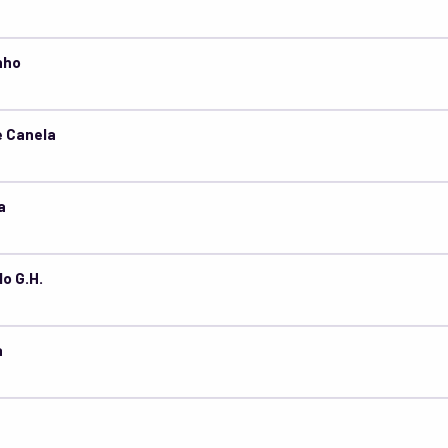
nho
e Canela
a
o G.H.
a