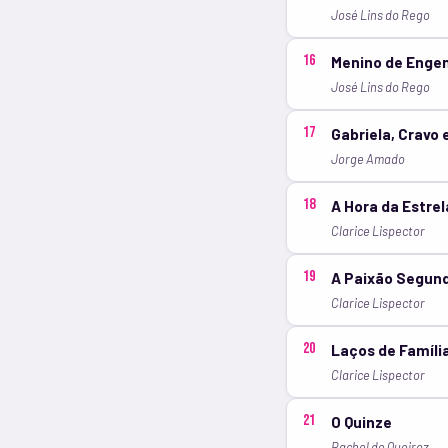
José Lins do Rego
16
Menino de Enge
José Lins do Rego
17
Gabriela, Cravo 
Jorge Amado
18
A Hora da Estrel
Clarice Lispector
19
A Paixão Segund
Clarice Lispector
20
Laços de Famíli
Clarice Lispector
21
O Quinze
Rachel de Queiroz