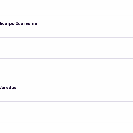
olicarpo Quaresma
 Veredas