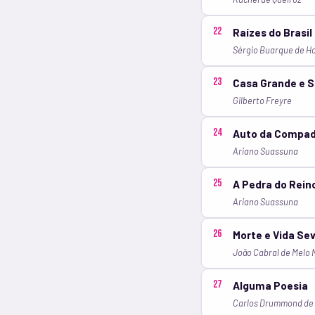
22
Raízes do Brasil
Sérgio Buarque de H
23
Casa Grande e 
Gilberto Freyre
24
Auto da Compa
Ariano Suassuna
25
A Pedra do Rein
Ariano Suassuna
26
Morte e Vida Se
João Cabral de Melo 
27
Alguma Poesia
Carlos Drummond de