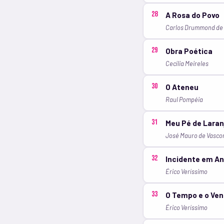
28
A Rosa do Povo
Carlos Drummond de
29
Obra Poética
Cecília Meireles
30
O Ateneu
Raul Pompéia
31
Meu Pé de Laran
José Mauro de Vasco
32
Incidente em An
Érico Veríssimo
33
O Tempo e o Ven
Érico Veríssimo