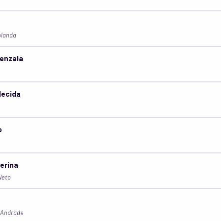
olanda
Senzala
decida
o
verina
Neto
 Andrade