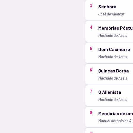
3
Senhora
José de Alencar
4
Memórias Póstu
Machado de Assis
5
Dom Casmurro
Machado de Assis
6
Quincas Borba
Machado de Assis
7
O Alienista
Machado de Assis
8
Memórias de um 
Manuel Antônio de A