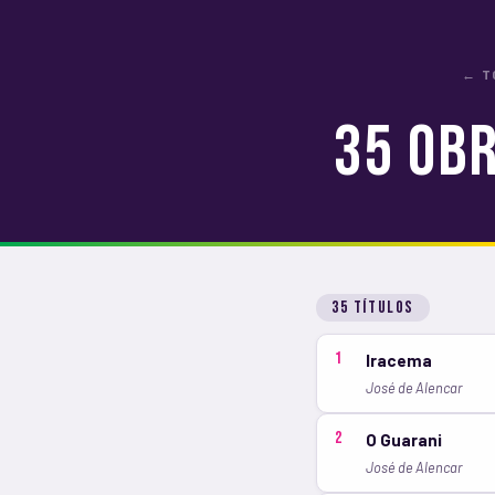
← T
35 Obr
35 títulos
1
Iracema
José de Alencar
2
O Guarani
José de Alencar