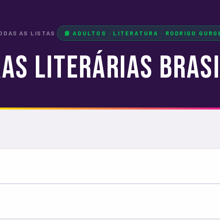
ODAS AS LISTAS
📘 ADULTOS · LITERATURA · RODRIGO GURG
as Literárias Bras