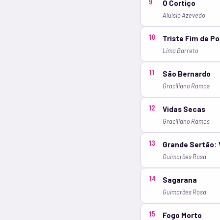
9
O Cortiço
Aluísio Azevedo
10
Triste Fim de P
Lima Barreto
11
São Bernardo
Graciliano Ramos
12
Vidas Secas
Graciliano Ramos
13
Grande Sertão:
Guimarães Rosa
14
Sagarana
Guimarães Rosa
15
Fogo Morto