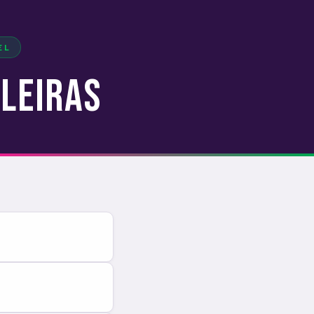
EL
ileiras